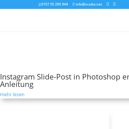
0157 55 295 944
info@xrules.net
Home
/
Landschaftsfotografie Grundlagen
/
Bildbearbe
Instagram Slide-Post in Photoshop ers
Anleitung
mehr lesen