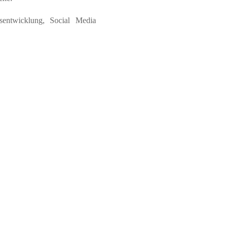
sentwicklung, Social Media
als du es gestern warst!