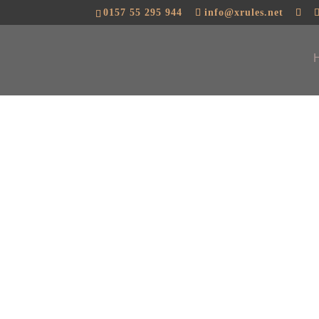
ÜBER MICH
0157 55 295 944
info@xrules.net
Hallo, mein Name ist Tobias Müller...
...ICH BIN:
- Naturliebhaber
- leidenschaftlicher Content Creator
- fasziniert von der Video & Fotografie
- Podcaster und Musikkomponist
- leidenschaftlicher Sternengucker
- Nachteule
...EXPERTE IN:
- Social Media Content
- Zeitraffer und Reel Produktionen