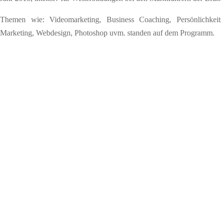
Themen wie: Videomarketing, Business Coaching, Persönlichkeit
Marketing, Webdesign, Photoshop uvm. standen auf dem Programm.
"Ganz nach dem Motto"
Versuche nicht besser zu sein als andere. Versuche besser zu sein, 